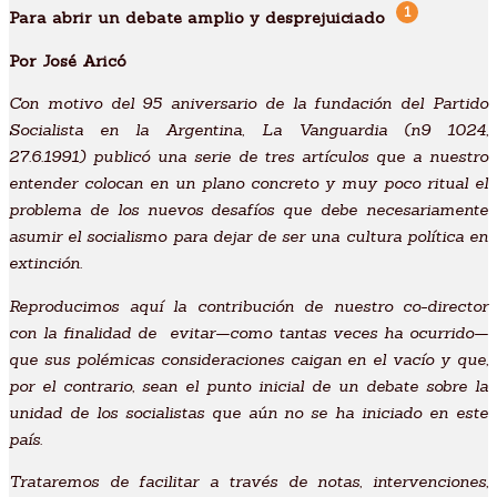
Sagitario #3
1
Para abrir un debate amplio y desprejuiciado
Sagitario #4
Por José Aricó
Podcast
Actividades
Con motivo del 95 aniversario de la fundación del Partido
Círculo de lectura: “Republicanismo
Socialista en la Argentina, La Vanguardia (n9 1024,
democrático y tradición socialista”
27.6.1991) publicó una serie de tres artículos que a nuestro
¿Quiénes somos?
entender colocan en un plano concreto y muy poco ritual el
problema de los nuevos desafíos que debe necesariamente
X
asumir el socialismo para dejar de ser una cultura política en
extinción.
Reproducimos aquí la contribución de nuestro co-director
con la finalidad de evitar—como tantas veces ha ocurrido—
que sus polémicas consideraciones caigan en el vacío y que,
por el contrario, sean el punto inicial de un debate sobre la
unidad de los socialistas que aún no se ha iniciado en este
país.
Trataremos de facilitar a través de notas, intervenciones,