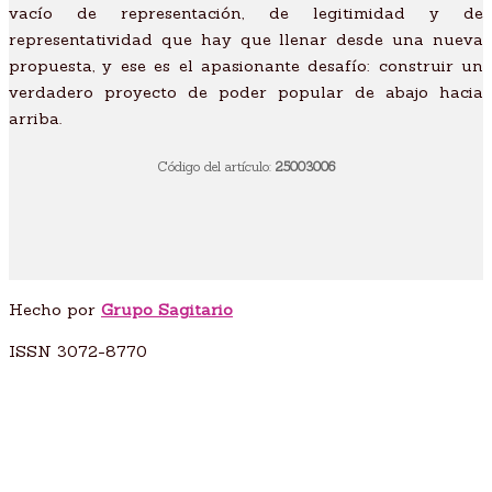
Sagitario #3
vacío de representación, de legitimidad y de
Sagitario #4
representatividad que hay que llenar desde una nueva
Podcast
propuesta, y ese es el apasionante desafío: construir un
Actividades
verdadero proyecto de poder popular de abajo hacia
Círculo de lectura: “Republicanismo
arriba.
democrático y tradición socialista”
¿Quiénes somos?
Código del artículo:
25003006
X
Hecho por
Grupo Sagitario
ISSN 3072-8770